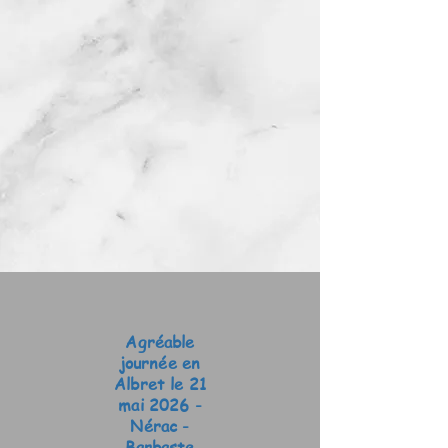
Agréable
journée en
Albret le 21
mai 2026 -
Nérac -
Barbaste